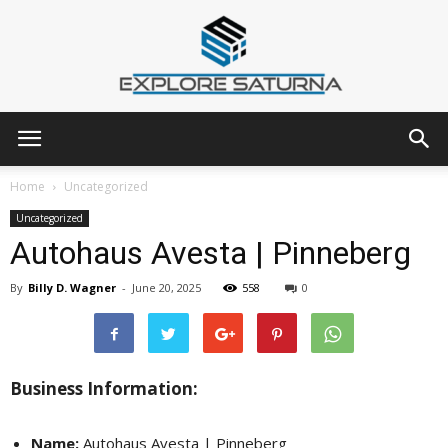
Explore
Home
Uncategorized
Uncategorized
Autohaus Avesta | Pinneberg
Saturna
By
Billy D. Wagner
-
June 20, 2025
558
0
Business Information:
Name:
Autohaus Avesta | Pinneberg